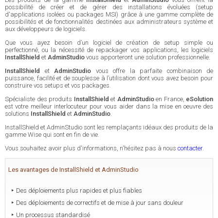
possibilité de créer et de gérer des installations évoluées (setup
d'applications isolées ou packages MSI) grâce à une gamme complète de
possibilités et de fonctionnalités destinées aux administrateurs système et
aux développeurs de logiciels.
Que vous ayez besoin d’un logiciel de création de setup simple ou
perfectionné, ou la nécessité de repackager vos applications, les logiciels
InstallShield
et
AdminStudio
vous apporteront une solution professionnelle.
InstallShield
et
AdminStudio
vous offre la parfaite combinaison de
puissance, facilité et de souplesse à l’utilisation dont vous avez besoin pour
construire vos setups et vos packages.
Spécialiste des produits
InstallShield
et
AdminStudio
en France,
eSolution
est votre meilleur interlocuteur pour vous aider dans la mise en oeuvre des
solutions
InstallShield
et
AdminStudio
.
InstallShield et AdminStudio sont les remplaçants idéaux des produits de la
gamme Wise qui sont en fin de vie.
Vous souhaitez avoir plus d'informations, n'hésitez pas à nous
contacter
.
Les avantages de InstallShield et AdminStudio
Des déploiements plus rapides et plus fiables
Des déploiements de correctifs et de mise à jour sans douleur
Un processus standardisé