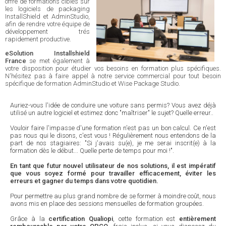
offre de formations ciblés sur
les logiciels de packaging
InstallShield et AdminStudio,
afin de rendre votre équipe de
développement trés
rapidement productive.
eSolution Installshield
France
se met également à
votre disposition pour étudier vos besoins en formation plus spécifiques.
N'hésitez pas à faire appel à notre service commercial pour tout besoin
spécifique de formation AdminStudio et Wise Package Studio.
Auriez-vous l'idée de conduire une voiture sans permis? Vous avez déjà
utilisé un autre logiciel et estimez donc "maîtriser" le sujet? Quelle erreur..
Vouloir faire l'impasse d'une formation n'est pas un bon calcul. Ce n'est
pas nous qui le disons, c'est vous ! Régulièrement nous entendons de la
part de nos stagiaires: "Si j'avais su(e), je me serai inscrit(e) à la
formation dès le début... Quelle perte de temps pour moi !".
En tant que futur nouvel utilisateur de nos solutions, il est impératif
que vous soyez formé pour travailler efficacement, éviter les
erreurs et gagner du temps dans votre quotidien.
Pour permettre au plus grand nombre de se former à moindre coût, nous
avons mis en place des sessions mensuelles de formation groupées.
Grâce à la
certification Qualiopi
, cette formation est
entièrement