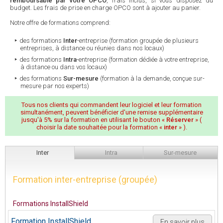
remboursable par votre OPCO
, frais inclus, si vous disposez du
budget. Les frais de prise en charge OPCO sont à ajouter au panier.
Notre offre de formations comprend:
des formations
Inter
-entreprise (formation groupée de plusieurs
entreprises, à distance ou réunies dans nos locaux)
des formations
Intra
-entreprise (formation dédiée à votre entreprise,
à distance ou dans vos locaux)
des formations
Sur-mesure
(formation à la demande, conçue sur-
mesure par nos experts)
Tous nos clients qui commandent leur logiciel et leur formation
simultanément, peuvent bénéficier d'une remise supplémentaire
jusqu'à 5% sur la formation en utilisant le bouton «
Réserver
» (
choisir la date souhaitée pour la formation «
inter
» ).
Inter
Intra
Sur-mesure
Formation inter-entreprise (groupée)
Formations InstallShield
Formation InstallShield
En savoir plus