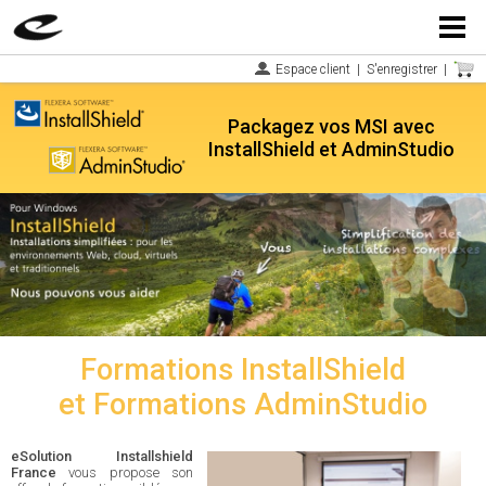
Menu
Espace client
|
S'enregistrer
|
Packagez vos MSI avec
InstallShield et AdminStudio
Formations InstallShield
et Formations AdminStudio
eSolution Installshield
France
vous propose son